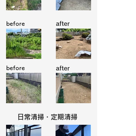
before
after
before
after
​日常清掃・定期清掃