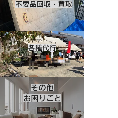
​不要品回収・買取​
​各種代行​
​その他
お困りごと