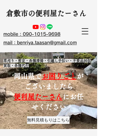
​倉敷市の便利屋たーさん
mobile：090-1015-9698
mail：benriya.taasan@gmail.com
草刈り・剪定・各種清掃・引越し手伝い・不要品回収
買取・各種代行
岡山県で
お困りごと
が
ございましたら
便利屋たーさん
にお任
せください
無料見積もりはこちら